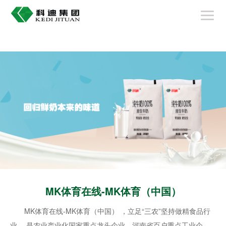
MK体育在线
MK体育在线-MK体育（中国）
MK体育在线-MK体育（中国） ，立足“三农”坚持做精食品行
业， 是农业产业化国家重点龙头企业、河南省百户重点工业企