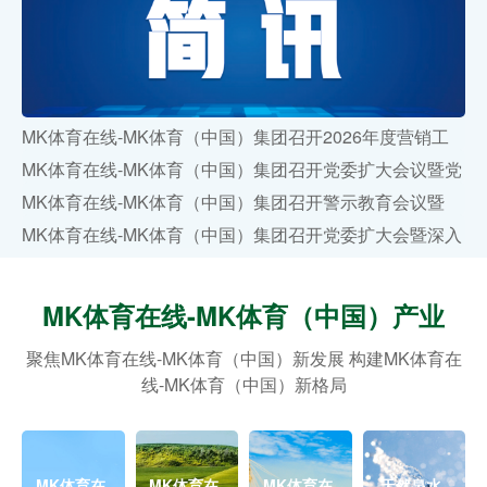
MK体育在线-MK体育（中国）集团召开2026年度营销工
作专题会议
MK体育在线-MK体育（中国）集团召开党委扩大会议暨党
的建设工作领导小组会议
MK体育在线-MK体育（中国）集团召开警示教育会议暨
2026年春节节前集体廉政提醒谈话会
MK体育在线-MK体育（中国）集团召开党委扩大会暨深入
贯彻中央八项规定精神学习教育总结
MK体育在线-MK体育（中国）产业
聚焦MK体育在线-MK体育（中国）新发展 构建MK体育在
线-MK体育（中国）新格局
MK体育在
MK体育在
MK体育在
天然泉水